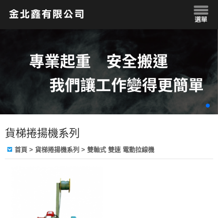
貨梯捲揚機系列
首頁
> 貨梯捲揚機系列 > 雙軸式 雙速 電動拉線機