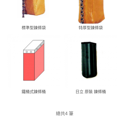
標準型鍊條袋
特厚型鍊條袋
鐵桶式鍊條桶
日立 原裝 鍊條桶
總共4 筆