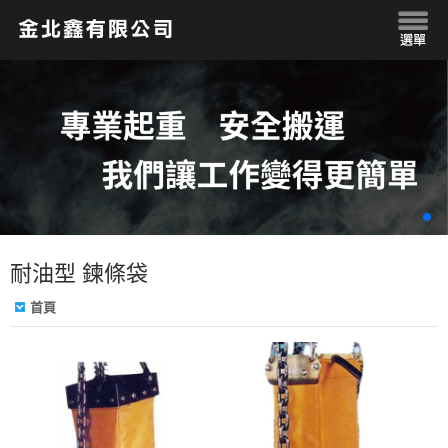
耐油型 鍊條袋
首頁