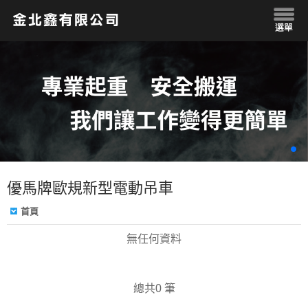
優馬牌歐規新型電動吊車
首頁
無任何資料
總共0 筆