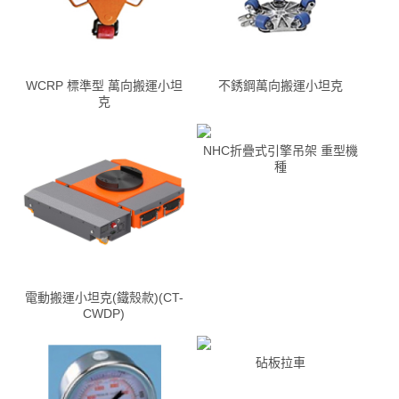
WCRP 標準型 萬向搬運小坦
不銹鋼萬向搬運小坦克
克
NHC折疊式引擎吊架 重型機
種
電動搬運小坦克(鐵殼款)(CT-
CWDP)
砧板拉車