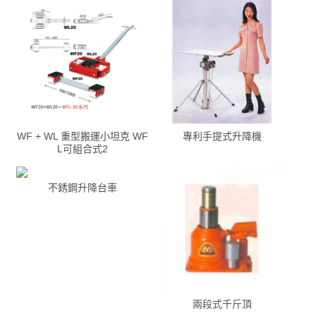
WF + WL 重型搬運小坦克 WF
專利手提式升降機
L可組合式2
不銹鋼升降台車
兩段式千斤頂