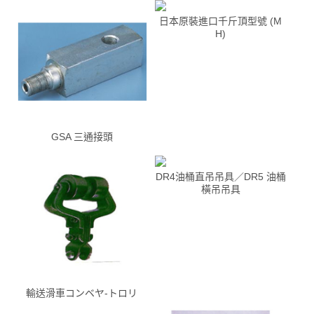
日本原裝進口千斤頂型號 (M
H)
GSA 三通接頭
DR4油桶直吊吊具／DR5 油桶
橫吊吊具
輸送滑車コンベヤ-トロリ