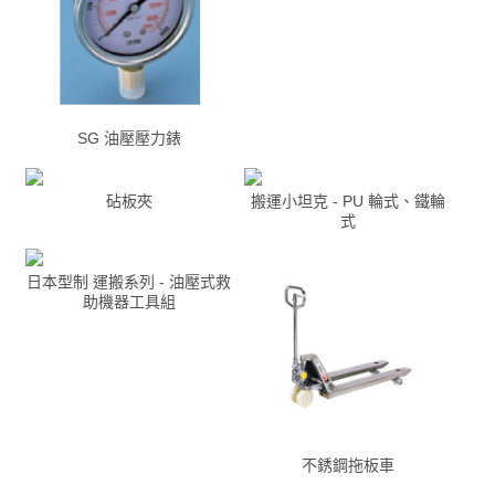
SG 油壓壓力錶
砧板夾
搬運小坦克 - PU 輪式、鐵輪
式
日本型制 運搬系列 - 油壓式救
助機器工具組
不銹鋼拖板車