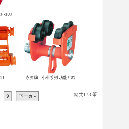
F-100
1T
永昇牌 - 小車系列 功能介紹
總共173 筆
9
下一頁 »