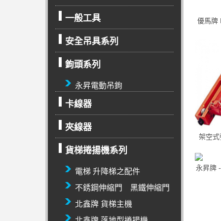
一般工具
優馬牌
安全吊具系列
鉤頭系列
永昇電動吊鉤
卡線器
夾線器
架空式強
貨梯捲揚機系列
永昇牌 
電梯 升降梯之配件
不銹鋼伸縮門 黑鐵伸縮門
北鑫牌 貨梯主機
北鑫牌 落地型捲揚機