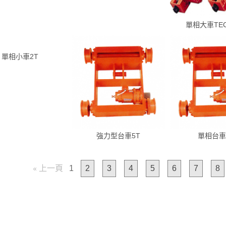
單相大車TEC
單相小車2T
強力型台車5T
單相台車
« 上一頁
1
2
3
4
5
6
7
8