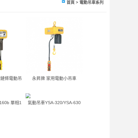
首頁
> 電動吊車系列
速鏈條電動吊
永昇牌 家用電動小吊車
60b 單相1
氣動吊車YSA-320/YSA-630