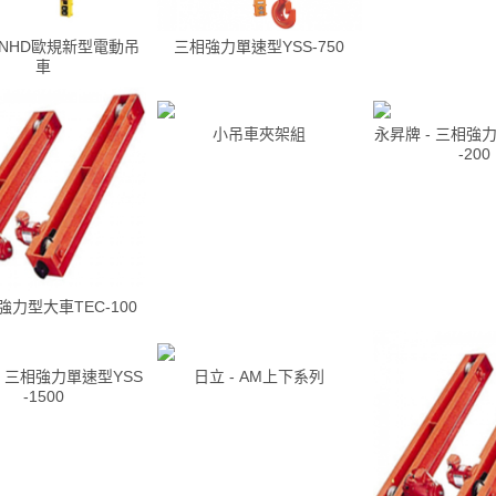
 NHD歐規新型電動吊
三相強力單速型YSS-750
車
小吊車夾架組
永昇牌 - 三相強
-200
力型大車TEC-100
- 三相強力單速型YSS
日立 - AM上下系列
-1500