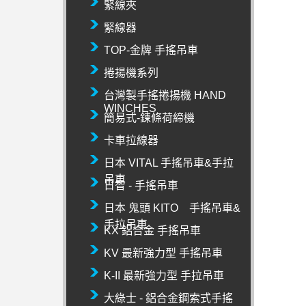
緊線夾
緊線器
TOP-金牌 手搖吊車
捲揚機系列
台灣製手搖捲揚機 HAND
WINCHES
簡易式-鍊條荷締機
卡車拉線器
日本 VITAL 手搖吊車&手拉
吊車
日智 - 手搖吊車
日本 鬼頭 KITO 手搖吊車&
手拉吊車
KX 鋁合金 手搖吊車
KV 最新強力型 手搖吊車
K-II 最新強力型 手拉吊車
大綠士 - 鋁合金鋼索式手搖