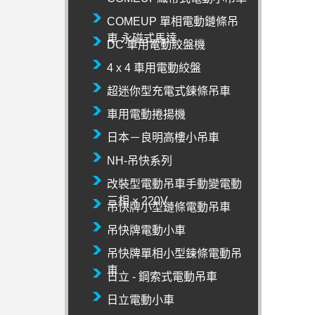
COMEUP 單相電動鏈條吊
車 永磁式馬達
DC 車用電動絞盤機
4 x 4 車用電動絞盤
超迷你型充電式鍊條吊車
車用電動捲揚機
日本－良明高樓小吊車
NH-吊快系列
改裝型電動吊車手動變電動
三相 × 220V
吊快牌小型鏈條電動吊車
吊快牌電動小車
吊快牌單相小型鍊條電動吊
車
日立 - 鋼索式電動吊車
日立電動小車