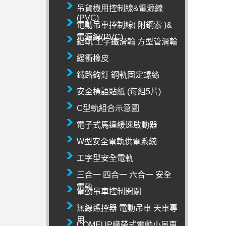
吊貨機用控制線&電源線
(PVC)
電動吊車控制線( 附鋼索 )&
電源線(PVC)
鋁軌 工字鐵滑輪 方型管滑輪
緩衝橡皮
鐵路鉤釘 鋼軌固定螺絲
安全標語貼紙 (每組5片)
C型軌組合示意圖
電子式馬達緩速啟動器
W型安全電軌供電系統
工字型安全電軌
三合一 四合一 六合一 安全
電軌
電動吊車控制開關
無線遙控器 電動吊車 天車專
用
COMEUP織帶式電動小吊車