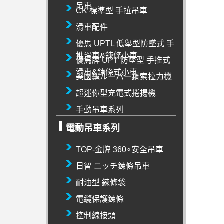
吊車
CK 標準型 手拉吊車
滑車配件
優馬 UPTL 低舉型防墜式 手
推滑車&鍊條小車
優馬牌 UPT 防墜型 手推式
滑車&鍊條式小車
美國龜ルーパー鋼索拉力機
超迷你型充電式捲揚機
手動吊車系列
電動吊車系列
TOP-金牌 360∘安全吊車
日智 ニッチ鍊條吊車
耐油型 鍊條袋
電纜保護鍊條
控制線接頭