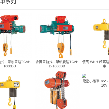
車系列
式 - 單軌單速TCAH-
永昇單軌式 - 單軌雙速TCAH
優馬 WNH 超高
1000DB
D-1000DB
車
電動小吊車CWS-1
10V