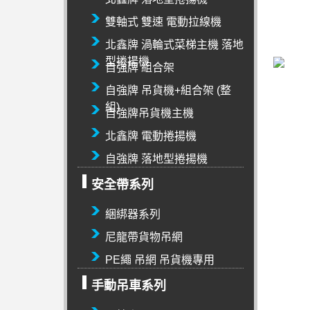
雙軸式 雙速 電動拉線機
北鑫牌 渦輪式菜梯主機 落地
型捲揚機
自強牌 組合架
自強牌 吊貨機+組合架 (整
組)
自強牌吊貨機主機
北鑫牌 電動捲揚機
自強牌 落地型捲揚機
安全帶系列
綑綁器系列
尼龍帶貨物吊網
PE繩 吊網 吊貨機專用
手動吊車系列